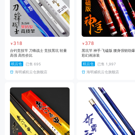
318
378
￥
￥
台钓竞技竿 刀锋战士 竞技黑坑 轻量
黑坑竿 神手·飞磕版 腰身强韧劲爆
高强 高性价比
彩幻画涂装
杭云仓
杭云仓
已售
695
已售
1,997
海明威杭云仓旗舰店
海明威杭云仓旗舰店