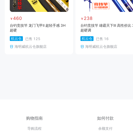
460
238
￥
￥
台钓竞技竿 龙门飞甲II 超轻手感 3H
台钓竞技竿 雄霸天下III 高性价比 
超硬
超硬调
杭云仓
杭云仓
已售
125
已售
16
海明威杭云仓旗舰店
海明威杭云仓旗舰店
购物指南
如何付款
导购流程
余额支付