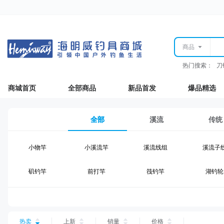
商品
热门搜索：
刀
商城首页
全部商品
新品首发
爆品精选
全部
溪流
传统
小物竿
小溪流竿
溪流线组
溪流子
矶钓竿
前打竿
筏钓竿
湖钓轮
湖钓线组
湖钓配件
钓椅钓台
湖钓装
台钓仕挂
台钓线
台钓钩
台钓浮
热卖
上新
销量
价格