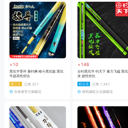
10
148
￥
￥
黑坑竿零件 暴钓爽·格斗黑坑版 黑坑
台钓黑坑竿 钓天下 暴力飞磕 黑
竿超高性价比
攻 超性价比
第三方
杭云仓
已售
321
已售
1,341
乐渔者官方旗舰店
海明威杭云仓旗舰店