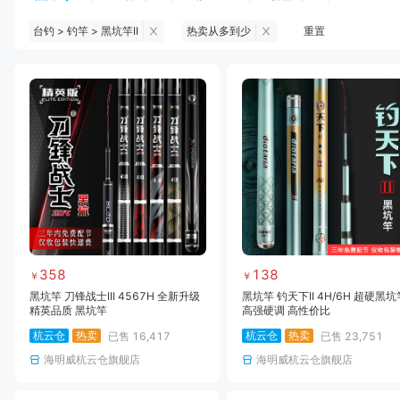
台钓 > 钓竿 > 黑坑竿II
热卖从多到少
重置
钓鱼伞
台钓服饰
台钓装备
饵料
黑坑浮漂
黑坑配件
黑坑钓灯
黑坑网
黑坑饵料
马口竿
路亚竿
雷强竿
路亚装备
海钓竿
海钓轮
海钓线
358
138
￥
￥
黑坑竿 刀锋战士III 4567H 全新升级
黑坑竿 钓天下II 4H/6H 超硬黑坑
精英品质 黑坑竿
高强硬调 高性价比
杭云仓
热卖
杭云仓
热卖
已售
16,417
已售
23,751
海明威杭云仓旗舰店
海明威杭云仓旗舰店