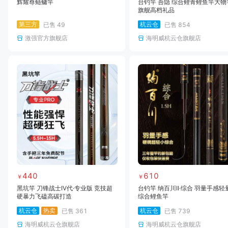
辉耀尊鲢鳙竿
台钓竿 吾隐 综合鲤青鲤鱼竿大物
旗舰高档礼品
第三方
杭云仓
已售
49
已售
854
激强官方旗舰店
海明威杭云仓旗舰店
440
610
￥
￥
黑坑竿 刀锋战士IV代·专业版 竞技超
台钓竿 纳百川II·综合 羽量手感轻
硬暴力飞磕高碳打造
综合鲤鱼竿
杭云仓
热卖
杭云仓
已售
361
已售
739
海明威杭云仓旗舰店
海明威杭云仓旗舰店