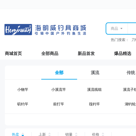
商品
热门搜索：
刀
商城首页
全部商品
新品首发
爆品精选
全部
溪流
传统
小物竿
小溪流竿
溪流线组
溪流子
矶钓竿
前打竿
筏钓竿
湖钓轮
湖钓线组
湖钓配件
钓椅钓台
湖钓装
台钓仕挂
台钓线
台钓钩
台钓浮
热卖
上新
销量
价格