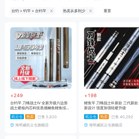
台钓 > 钓竿 > 台钓竿
热卖从多到少
重置
钓鱼伞
台钓服饰
台钓装备
饵料
黑坑浮漂
黑坑配件
黑坑钓灯
黑坑网
黑坑饵料
马口竿
路亚竿
雷强竿
路亚装备
海钓竿
海钓轮
海钓线
249
198
￥
￥
台钓竿 刀锋战士IV 全新升级六边形
鲤鱼竿 刀锋战士III·新款 三代新款
战士硬核内芯科技质感鲫鱼鲤鱼综合
新设计 强度加强轻硬升级
鲤青战青大物鲢鳙竿
杭云仓
热卖
杭云仓
热卖
已售
5,920
已售
40,292
海明威杭云仓旗舰店
海明威杭云仓旗舰店