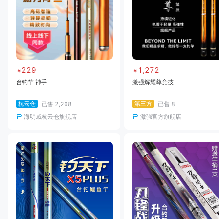
229
1,272
￥
￥
台钓竿 神手
激强辉耀尊竞技
杭云仓
第三方
已售
2,268
已售
8
海明威杭云仓旗舰店
激强官方旗舰店