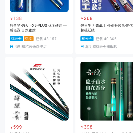
138
268
￥
￥
鲤鱼竿 钓天下X5·PLUS 休闲硬调 手
鲤鱼竿 刀锋战士 外观升级 轻硬
感轻盈 自然雅致
超强延续
杭云仓
热卖
杭云仓
已售
43,157
已售
40,305
海明威杭云仓旗舰店
海明威杭云仓旗舰店
599
398
￥
￥