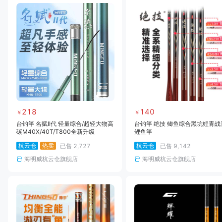
218
140
￥
￥
台钓竿 名赋II代 轻量综合/超轻大物高
台钓竿 绝技 鲫鱼综合黑坑鲤青战
碳M40X/40T/T800全新升级
鲤鱼竿
杭云仓
热卖
杭云仓
已售
2,727
已售
9,142
海明威杭云仓旗舰店
海明威杭云仓旗舰店