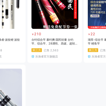
210
22
￥
￥
者·波纹鲤 波纹
台钓综合竿 暴钓爽·国民轻量 台钓
湖库-综合竿 
性
竿、综合竿、28调性、高碳、超轻超
竿 鲤鱼竿
硬、轻量细硬
第三方
第三方
48
已售
2,563
已
店
乐渔者官方旗舰店
乐渔者官方