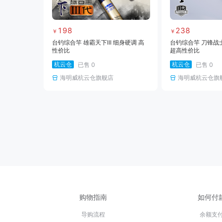
198
238
￥
￥
台钓综合竿 雄霸天下III 细身硬调 高
台钓综合竿 刀锋战士
性价比
超高性价比
杭云仓
杭云仓
已售
0
已售
0
海明威杭云仓旗舰店
海明威杭云仓旗
购物指南
如何付
导购流程
余额支