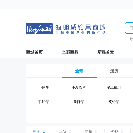
商城首页
全部商品
新品首发
全部
溪流
小物竿
小溪流竿
溪流线组
矶钓竿
前打竿
筏钓竿
湖钓线组
湖钓配件
钓椅钓台
台钓仕挂
台钓线
台钓钩
热卖
上新
销量
价格