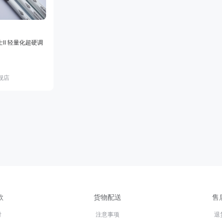
II 轻量化超硬调
舰店
款
货物配送
售
付
注意事项
退