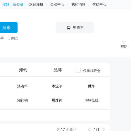
你好，请登录
欢迎注册
会员中心
我的消息
帮助中心
搜索
购物车
神手
刀锋战士 竿
帮助
海钓
品牌
仅看杭云仓
溪流竿
本流竿
抛竿
湖钓钩
爆炸钩
串钩仕挂
黑坑竿II
大物竿
台钓线组
钓箱
台钓竿包
鱼护
共
17
个商品
1
/
1