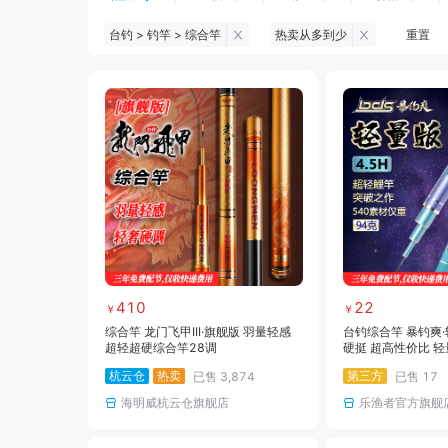
台钓 > 钓竿 > 综合竿
热卖从多到少
重置
钓鱼伞
台钓服饰
台钓装备
黑坑浮漂
黑坑配件
黑坑钓灯
黑坑饵料
马口竿
路亚竿
路亚装备
海钓竿
海钓轮
410
22
￥
￥
综合竿 龙门飞甲III·旗舰版 羽量轻感
台钓综合竿 暴钓爽·
超轻超硬综合竿28调
硬挺 超高性价比 轻
杭云仓
热卖
第三方
已售
3,874
已售
17
海明威杭云仓旗舰店
乐渔者官方旗舰