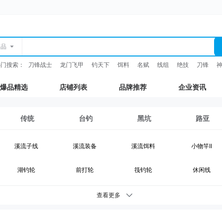
商品
热门搜索：
刀锋战士
龙门飞甲
钓天下
饵料
名赋
线组
绝技
刀锋
爆品精选
店铺列表
品牌推荐
企业资讯
传统
台钓
黑坑
路亚
溪流子线
溪流装备
溪流饵料
小物竿II
湖钓轮
前打轮
筏钓轮
休闲线
湖钓装备
鲫鱼竿
综合竿
台钓竿
查看更多
台钓浮漂
台钓配件
钓灯
抄网支架