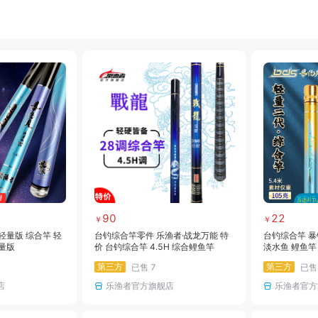
饵料
小药
黑坑竿
黑坑线组
黑坑网架
黑坑钓箱
黑坑竿包
黑坑鱼护
雷强竿
路亚轮
水滴轮
鼓轮
海钓线
海钓钩
海钓钓组
海钓配件
90
22
￥
￥
轻量版 综合竿 轻
台钓综合竿零件 乐渔者·战龙万能 特
台钓综合竿 暴
量版
价 台钓综合竿 4.5H 综合鲤鱼竿
淡水鱼 鲤鱼竿
第三方
第三方
已售
7
已
店
乐渔者官方旗舰店
乐渔者官方