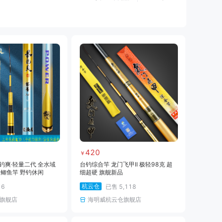
黑坑仕挂
黑坑线
黑坑钩
黑坑钓伞
黑坑服饰
黑坑装备
路亚线
路亚钩饵
路亚配件
海钓装备
海钓饵料
临时专用
420
￥
钓爽·轻量二代 全水域
台钓综合竿 龙门飞甲II 极轻98克 超
 鲫鱼竿 野钓休闲
细超硬 旗舰新品
杭云仓
售
6
已售
5,118
旗舰店
海明威杭云仓旗舰店