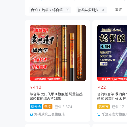
台钓 > 钓竿 > 综合竿
热卖从多到少
重置
钓鱼伞
台钓服饰
台钓装备
黑坑浮漂
黑坑配件
黑坑钓灯
黑坑饵料
马口竿
路亚竿
路亚装备
海钓竿
海钓轮
410
22
￥
￥
综合竿 龙门飞甲III·旗舰版 羽量轻感
台钓综合竿 暴钓爽·
超轻超硬综合竿28调
硬挺 超高性价比 轻
杭云仓
热卖
第三方
已售
3,874
已售
17
海明威杭云仓旗舰店
乐渔者官方旗舰