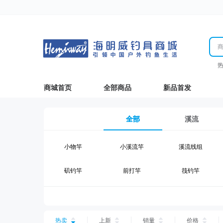
商城首页
全部商品
新品首发
全部
溪流
小物竿
小溪流竿
溪流线组
矶钓竿
前打竿
筏钓竿
湖钓线组
湖钓配件
钓椅钓台
台钓仕挂
台钓线
台钓钩
热卖
上新
销量
价格