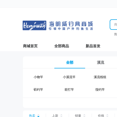
商城首页
全部商品
新品首发
全部
溪流
小物竿
小溪流竿
溪流线组
矶钓竿
前打竿
筏钓竿
湖钓线组
湖钓配件
钓椅钓台
台钓仕挂
台钓线
台钓钩
热卖
上新
销量
价格