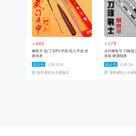
460
178
￥
￥
鲫鱼竿 龙门飞甲II·竹韵 匠心手造 经
台钓鲫鱼竿 刀锋战士
典传承
涂装 硬调细身
杭云仓
杭云仓
已售
829
已售
38
海明威杭云仓旗舰店
海明威杭云仓旗