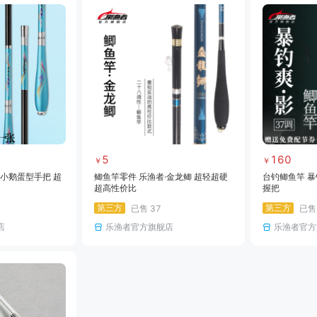
5
160
￥
￥
 小鹅蛋型手把 超
鲫鱼竿零件 乐渔者·金龙鲫 超轻超硬
台钓鲫鱼竿 暴
超高性价比
握把
第三方
第三方
已售
37
已
店
乐渔者官方旗舰店
乐渔者官方