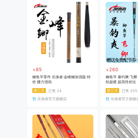
85
260
￥
￥
鲫鱼竿零件 乐渔者·金峰鲫加强版 特
鲫鱼竿 暴钓爽·飞卿
价 腰力强劲
轻超硬 超高性价比
第三方
第三方
已售
24
已售
355
乐渔者官方旗舰店
乐渔者官方旗舰