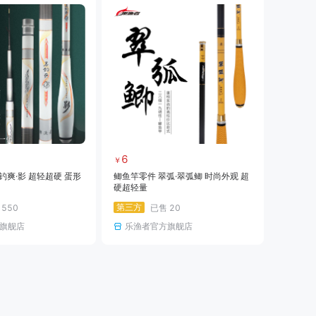
6
￥
钓爽·影 超轻超硬 蛋形
鲫鱼竿零件 翠弧·翠弧鲫 时尚外观 超
硬超轻量
第三方
售
550
已售
20
旗舰店
乐渔者官方旗舰店