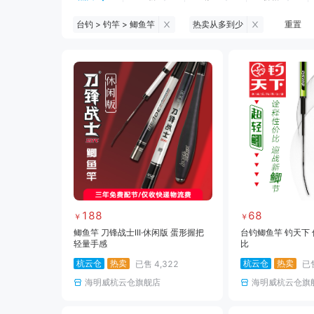
台钓 > 钓竿 > 鲫鱼竿
热卖从多到少
重置
钓鱼伞
台钓服饰
台钓装备
黑坑浮漂
黑坑配件
黑坑钓灯
黑坑饵料
马口竿
路亚竿
路亚装备
海钓竿
海钓轮
188
68
￥
￥
鲫鱼竿 刀锋战士III·休闲版 蛋形握把
台钓鲫鱼竿 钓天下 
轻量手感
比
杭云仓
热卖
杭云仓
热卖
已售
4,322
已
海明威杭云仓旗舰店
海明威杭云仓旗