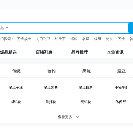
商品
热门搜索：
刀锋战士
龙门飞甲
钓天下
饵料
名赋
线组
绝技
刀锋
爆品精选
店铺列表
品牌推荐
企业资讯
传统
台钓
黑坑
路亚
溪流子线
溪流装备
溪流饵料
小物竿II
湖钓轮
前打轮
筏钓轮
休闲线
湖钓装备
鲫鱼竿
综合竿
台钓竿
查看更多
台钓浮漂
台钓配件
钓灯
抄网支架