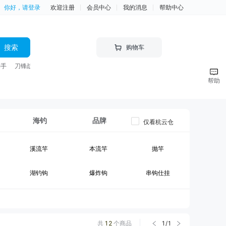
你好，请登录
欢迎注册
会员中心
我的消息
帮助中心
搜索
购物车
神手
刀锋战士 竿
帮助
海钓
品牌
仅看杭云仓
溪流竿
本流竿
抛竿
湖钓钩
爆炸钩
串钩仕挂
黑坑竿II
大物竿
台钓线组
钓箱
台钓竿包
鱼护
共
12
个商品
1
/
1