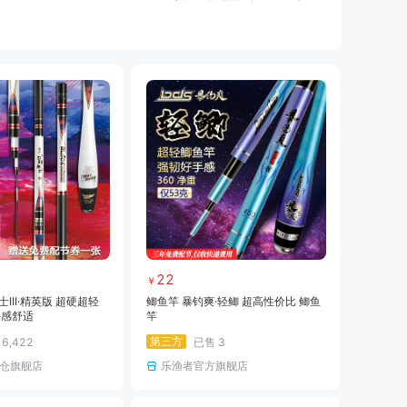
黑坑仕挂
黑坑线
黑坑钩
黑坑钓伞
黑坑服饰
黑坑装备
路亚线
路亚钩饵
路亚配件
海钓装备
海钓饵料
临时专用
22
￥
III·精英版 超硬超轻
鲫鱼竿 暴钓爽·轻鲫 超高性价比 鲫鱼
手感舒适
竿
第三方
售
6,422
已售
3
仓旗舰店
乐渔者官方旗舰店