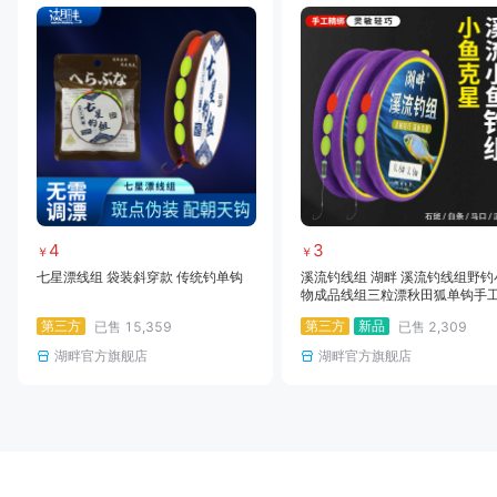
4
3
￥
￥
七星漂线组 袋装斜穿款 传统钓单钩
溪流钓线组 湖畔 溪流钓线组野钓
物成品线组三粒漂秋田狐单钩手
绑免调线组
第三方
第三方
新品
已售
15,359
已售
2,309
湖畔官方旗舰店
湖畔官方旗舰店