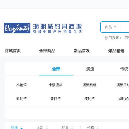
商品
热门搜索：
刀
商城首页
全部商品
新品首发
爆品精选
全部
溪流
传统
小物竿
小溪流竿
溪流线组
溪流子
矶钓竿
前打竿
筏钓竿
湖钓轮
湖钓线组
湖钓配件
钓椅钓台
湖钓装
台钓仕挂
台钓线
台钓钩
台钓浮
热卖
上新
销量
价格