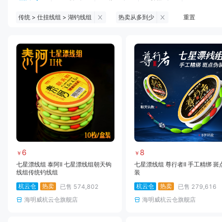
传统 > 仕挂线组 > 湖钓线组
热卖从多到少
重置
钓鱼伞
台钓服饰
台钓装备
饵料
黑坑浮漂
黑坑配件
黑坑钓灯
黑坑网
黑坑饵料
马口竿
路亚竿
雷强竿
路亚装备
海钓竿
海钓轮
海钓线
6
8
￥
￥
七星漂线组 泰阿II 七星漂线组朝天钩
七星漂线组 尊行者II 手工精绑 斑
线组传统钓线组
装
杭云仓
热卖
杭云仓
热卖
已售
574,802
已售
279,616
海明威杭云仓旗舰店
海明威杭云仓旗舰店