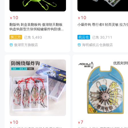
10
10
￥
￥
翻版钩 刺盒装翻板钩 傲湖朝天翻板
小爆炸钩 尊行者II 轻而灵敏 拉力
钩盘钩新型方块饵鲢鳙爆炸钩防缠绕
海竿鱼钩渔具批发
第三方
杭云仓
已售
5,493
已售
30,711
傲湖官方旗舰店
海明威杭云仓旗舰店
10
7
￥
￥