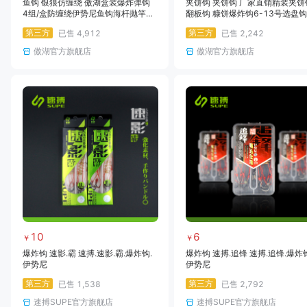
鱼钩 银狼仿缠绕 傲湖盒装爆炸弹钩
夹饼钩 夹饼钩 厂家直销精装夹饼
4组/盒防缠绕伊势尼鱼钩海杆抛竿炸
翻板钩 糠饼爆炸钩6-13号选盘
弹钓鱼钩
型爆炸钩
第三方
第三方
已售
4,912
已售
2,242
傲湖官方旗舰店
傲湖官方旗舰店
10
6
￥
￥
爆炸钩 速影.霸 速搏.速影.霸.爆炸钩.
爆炸钩 速搏.追锋 速搏.追锋.爆炸钩
伊势尼
伊势尼
第三方
第三方
已售
1,538
已售
2,792
速搏SUPE官方旗舰店
速搏SUPE官方旗舰店