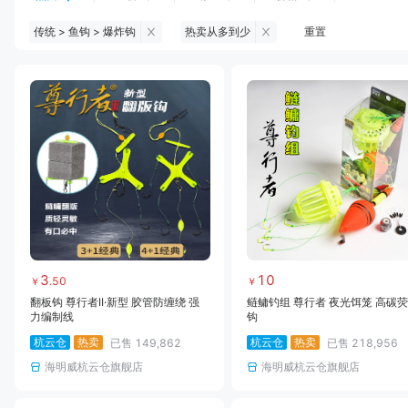
传统 > 鱼钩 > 爆炸钩
热卖从多到少
重置
钓鱼伞
台钓服饰
台钓装备
饵料
黑坑浮漂
黑坑配件
黑坑钓灯
黑坑网
黑坑饵料
马口竿
路亚竿
雷强竿
路亚装备
海钓竿
海钓轮
海钓线
3
10
.
50
￥
￥
翻板钩 尊行者II·新型 胶管防缠绕 强
鲢鳙钓组 尊行者 夜光饵笼 高碳
力编制线
钩
杭云仓
热卖
杭云仓
热卖
已售
149,862
已售
218,956
海明威杭云仓旗舰店
海明威杭云仓旗舰店