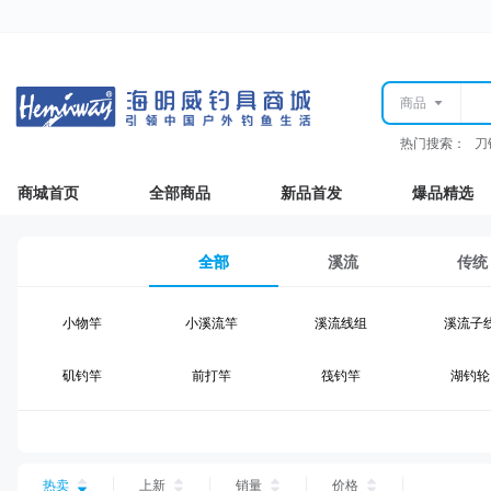
商品
热门搜索：
刀
商城首页
全部商品
新品首发
爆品精选
全部
溪流
传统
小物竿
小溪流竿
溪流线组
溪流子
矶钓竿
前打竿
筏钓竿
湖钓轮
湖钓线组
湖钓配件
钓椅钓台
湖钓装
台钓仕挂
台钓线
台钓钩
台钓浮
热卖
上新
销量
价格