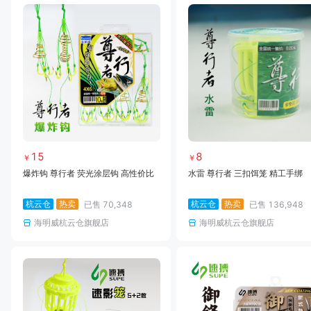
15
8
￥
￥
爆炸钩 尊行者 荧光涂层钩 高性价比
水雷 尊行者 三扣饵笼 精工手绑
杭云仓
热卖
杭云仓
热卖
已售
70,348
已售
136,948
海明威杭云仓旗舰店
海明威杭云仓旗舰店