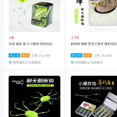
6
10
￥
￥
水雷 速影·笼 5+2枚钩 高性价比
麸饼钩 御锋 荧光三角牙 锋利无比
杭云仓
热卖
杭云仓
热卖
已售
75,398
已售
28,390
海明威杭云仓旗舰店
海明威杭云仓旗舰店