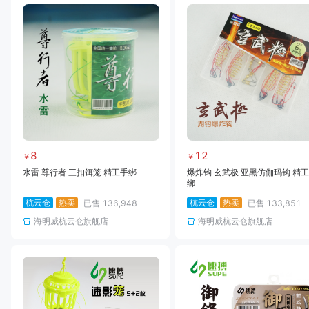
8
12
￥
￥
水雷 尊行者 三扣饵笼 精工手绑
爆炸钩 玄武极 亚黑仿伽玛钩 精
绑
杭云仓
热卖
杭云仓
热卖
已售
136,948
已售
133,851
海明威杭云仓旗舰店
海明威杭云仓旗舰店