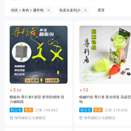
传统 > 鱼钩 > 爆炸钩
热卖从多到少
重置
钓鱼伞
台钓服饰
台钓装备
饵料
黑坑浮漂
黑坑配件
黑坑钓灯
黑坑网
黑坑饵料
马口竿
路亚竿
雷强竿
路亚装备
海钓竿
海钓轮
海钓线
3
10
.
50
￥
￥
翻板钩 尊行者II·新型 胶管防缠绕 强
鲢鳙钓组 尊行者 夜光饵笼 高碳
力编制线
钩
杭云仓
热卖
杭云仓
热卖
已售
149,862
已售
218,956
海明威杭云仓旗舰店
海明威杭云仓旗舰店