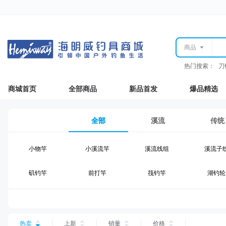
商品
热门搜索：
刀
商城首页
全部商品
新品首发
爆品精选
全部
溪流
传统
小物竿
小溪流竿
溪流线组
溪流子
矶钓竿
前打竿
筏钓竿
湖钓轮
湖钓线组
湖钓配件
钓椅钓台
湖钓装
台钓仕挂
台钓线
台钓钩
台钓浮
热卖
上新
销量
价格