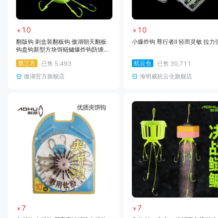
10
10
￥
￥
翻版钩 刺盒装翻板钩 傲湖朝天翻板
小爆炸钩 尊行者II 轻而灵敏 拉力
钩盘钩新型方块饵鲢鳙爆炸钩防缠绕
海竿鱼钩渔具批发
第三方
杭云仓
已售
5,493
已售
30,711
傲湖官方旗舰店
海明威杭云仓旗舰店
7
7
￥
￥