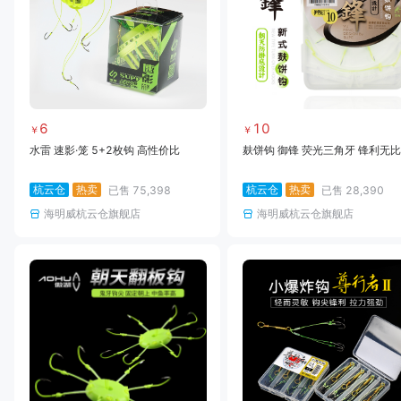
6
10
￥
￥
水雷 速影·笼 5+2枚钩 高性价比
麸饼钩 御锋 荧光三角牙 锋利无比
杭云仓
热卖
杭云仓
热卖
已售
75,398
已售
28,390
海明威杭云仓旗舰店
海明威杭云仓旗舰店