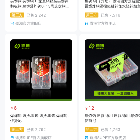
夹饼钩 夹饼钩 厂家直销精装夹饼钩
鱼钩 钩（方盒） 傲湖四方笼鲢鳙
翻板钩 糠饼爆炸钩6-13号选盘钩新
雷爆炸钩远投鲢鳙钓笼水怪钓组
型爆炸钩
爆炸钩套装
第三方
第三方
已售
2,242
已售
7,516
傲湖官方旗舰店
傲湖官方旗舰店
6
12
￥
￥
爆炸钩 速搏.追锋 速搏.追锋.爆炸钩.
爆炸钩 速影.德用 速影.德用.爆炸钩
伊势尼
伊势尼
第三方
第三方
已售
2,792
已售
1,763
速搏SUPE官方旗舰店
速搏SUPE官方旗舰店