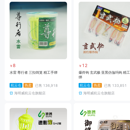
8
12
￥
￥
水雷 尊行者 三扣饵笼 精工手绑
爆炸钩 玄武极 亚黑仿伽玛钩 精
绑
杭云仓
热卖
杭云仓
热卖
已售
136,918
已售
133,851
海明威杭云仓旗舰店
海明威杭云仓旗舰店