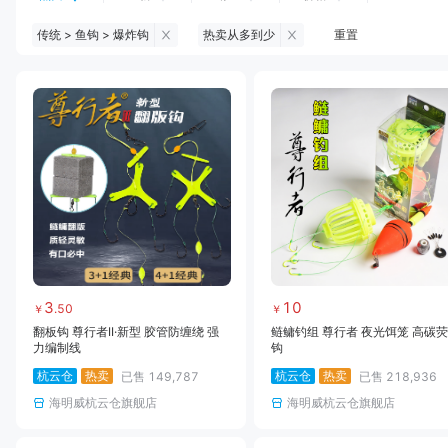
传统 > 鱼钩 > 爆炸钩
热卖从多到少
重置
钓鱼伞
台钓服饰
台钓装备
饵料
黑坑浮漂
黑坑配件
黑坑钓灯
黑坑网
黑坑饵料
马口竿
路亚竿
雷强竿
路亚装备
海钓竿
海钓轮
海钓线
3
10
.
50
￥
￥
翻板钩 尊行者II·新型 胶管防缠绕 强
鲢鳙钓组 尊行者 夜光饵笼 高碳
力编制线
钩
杭云仓
热卖
杭云仓
热卖
已售
149,787
已售
218,936
海明威杭云仓旗舰店
海明威杭云仓旗舰店