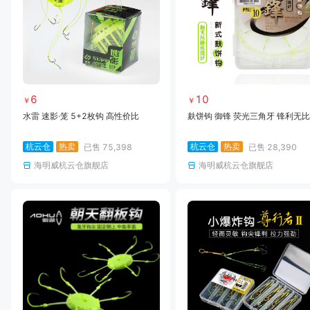
6
10
￥
￥
水雷 速影·笼 5+2枚钩 高性价比
麸饼钩 御锋 荧光三角牙 锋利无比
杭云仓
热卖
杭云仓
热卖
已售
75,398
已售
28,390
海明威杭云仓旗舰店
海明威杭云仓旗舰店