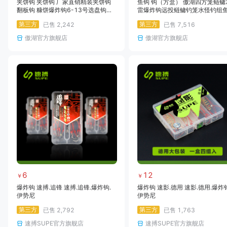
夹饼钩 夹饼钩 厂家直销精装夹饼钩
鱼钩 钩（方盒） 傲湖四方笼鲢鳙
翻板钩 糠饼爆炸钩6-13号选盘钩新
雷爆炸钩远投鲢鳙钓笼水怪钓组
型爆炸钩
爆炸钩套装
第三方
第三方
已售
2,242
已售
7,516
傲湖官方旗舰店
傲湖官方旗舰店
6
12
￥
￥
爆炸钩 速搏.追锋 速搏.追锋.爆炸钩.
爆炸钩 速影.德用 速影.德用.爆炸钩
伊势尼
伊势尼
第三方
第三方
已售
2,792
已售
1,763
速搏SUPE官方旗舰店
速搏SUPE官方旗舰店