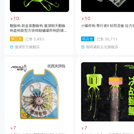
10
10
￥
￥
翻版钩 刺盒装翻板钩 傲湖朝天翻板
小爆炸钩 尊行者II 轻而灵敏 拉力
钩盘钩新型方块饵鲢鳙爆炸钩防缠绕
海竿鱼钩渔具批发
第三方
杭云仓
已售
5,493
已售
30,711
傲湖官方旗舰店
海明威杭云仓旗舰店
7
7
￥
￥