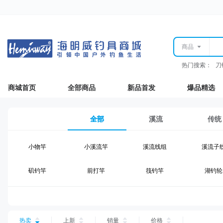
商品
热门搜索：
刀
商城首页
全部商品
新品首发
爆品精选
全部
溪流
传统
小物竿
小溪流竿
溪流线组
溪流子
矶钓竿
前打竿
筏钓竿
湖钓轮
湖钓线组
湖钓配件
钓椅钓台
湖钓装
台钓仕挂
台钓线
台钓钩
台钓浮
热卖
上新
销量
价格