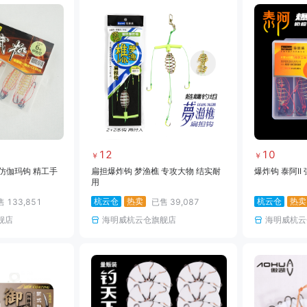
12
10
￥
￥
仿伽玛钩 精工手
扁担爆炸钩 梦渔樵 专攻大物 结实耐
爆炸钩 泰阿II
用
杭云仓
热卖
杭云仓
热卖
售
133,851
已售
39,087
舰店
海明威杭云仓旗舰店
海明威杭云