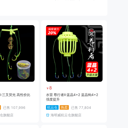
黑坑仕挂
黑坑线
黑坑钩
黑坑钓伞
黑坑服饰
黑坑装备
路亚线
路亚钩饵
路亚配件
海钓装备
海钓饵料
临时专用
8
￥
II·三叉荧光 高性价比
水雷 尊行者II·蓝晶4+2 蓝晶钩4+2
强度提升
杭云仓
热卖
已售
107,996
已售
77,804
仓旗舰店
海明威杭云仓旗舰店