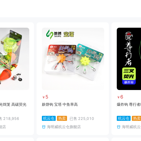
饵料
小药
黑坑竿
黑坑线组
黑坑网架
黑坑钓箱
黑坑竿包
黑坑鱼护
雷强竿
路亚轮
水滴轮
鼓轮
海钓线
海钓钩
海钓钓组
海钓配件
5
6
￥
￥
光饵笼 高碳荧光
麸饼钩 宝塔 中鱼率高
爆炸钩 尊行者
杭云仓
热卖
杭云仓
热卖
售
218,956
已售
225,010
舰店
海明威杭云仓旗舰店
海明威杭云