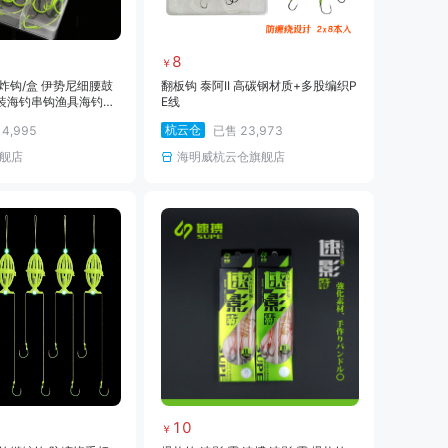
8
￥
炸钩/盒 伊势尼细腰鼓
翻板钩 泰阿II 高碳钢材质+多股编织P
装海钓串钩渔具海钓用
E线
弹钩
杭云仓
售
4,995
已售
23,973
舰店
海明威杭云仓旗舰店
10
￥