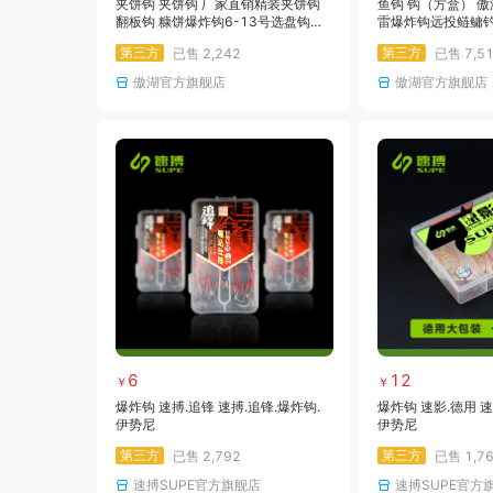
夹饼钩 夹饼钩 厂家直销精装夹饼钩
鱼钩 钩（方盒） 
翻板钩 糠饼爆炸钩6-13号选盘钩新
雷爆炸钩远投鲢鳙
型爆炸钩
爆炸钩套装
第三方
第三方
已售
2,242
已售
7,5
傲湖官方旗舰店
傲湖官方旗舰店
6
12
￥
￥
爆炸钩 速搏.追锋 速搏.追锋.爆炸钩.
爆炸钩 速影.德用 速
伊势尼
伊势尼
第三方
第三方
已售
2,792
已售
1,7
速搏SUPE官方旗舰店
速搏SUPE官方