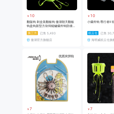
10
10
￥
￥
翻版钩 刺盒装翻板钩 傲湖朝天翻板
小爆炸钩 尊行者II
钩盘钩新型方块饵鲢鳙爆炸钩防缠绕
海竿鱼钩渔具批发
第三方
杭云仓
已售
5,493
已售
30,
傲湖官方旗舰店
海明威杭云仓旗
7
7
￥
￥