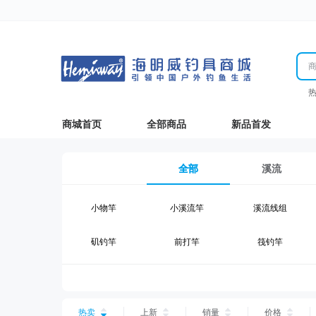
商城首页
全部商品
新品首发
全部
溪流
小物竿
小溪流竿
溪流线组
矶钓竿
前打竿
筏钓竿
湖钓线组
湖钓配件
钓椅钓台
台钓仕挂
台钓线
台钓钩
热卖
上新
销量
价格