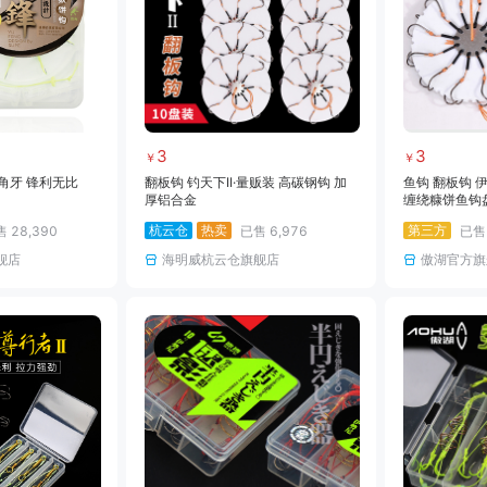
3
3
￥
￥
角牙 锋利无比
翻板钩 钓天下II·量贩装 高碳钢钩 加
鱼钩 翻板钩 
厚铝合金
缠绕糠饼鱼钩
装
杭云仓
热卖
第三方
售
28,390
已售
6,976
已
舰店
海明威杭云仓旗舰店
傲湖官方旗