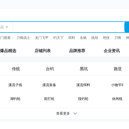
商品
热门搜索：
刀锋战士
龙门飞甲
钓天下
饵料
名赋
线组
绝技
刀锋
爆品精选
店铺列表
品牌推荐
企业资讯
传统
台钓
黑坑
路亚
溪流子线
溪流装备
溪流饵料
小物竿II
湖钓轮
前打轮
筏钓轮
休闲线
湖钓装备
鲫鱼竿
综合竿
台钓竿
查看更多
台钓浮漂
台钓配件
钓灯
抄网支架