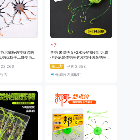
7
￥
伊势尼翻板钩带胶管防
鱼钩 来得快 5+2水怪鲢鳙钓组水雷
盘钩优质手工绑制两付
伊势尼爆炸钩鱼钩双扣升级版钓鱼用
品
第三方
售
22,266
已售
3,658
舰店
傲湖官方旗舰店