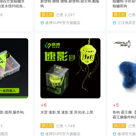
傲湖四方笼鲢鳙水
麸饼钩 御锋 御锋.麸饼钩.朝天钩.翻板
鲢鳙钩 手杆双
钓笼水怪钓组鱼钩
钩
鲢鳙双钩
第三方
第三方
16
已售
3,291
已
速搏SUPE官方旗舰店
江汉渔具官
6
5
￥
￥
影.德用.爆炸钩.
水雷 速影.笼 速影.笼.荧光绿.上黑
鱼钩 霸王捆 
霸王捆爆炸钩升
第三方
第三方
63
已售
1,149
已
旗舰店
速搏SUPE官方旗舰店
傲湖官方旗