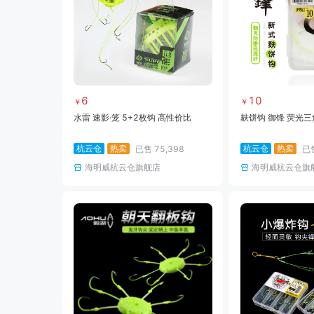
6
10
￥
￥
水雷 速影·笼 5+2枚钩 高性价比
麸饼钩 御锋 荧光三
杭云仓
热卖
杭云仓
热卖
已售
75,398
已
海明威杭云仓旗舰店
海明威杭云仓旗