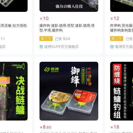
10
12
￥
￥
 轻而灵敏 拉力强劲
爆炸钩 速影.德用.塔型 速影.德用.塔
炸弹钩 荧光爆
型.半塔.爆炸钩
爆炸钩鱼钩套
品大鱼荧光炸
第三方
第三方
711
已售
924
已
舰店
速搏SUPE官方旗舰店
傲湖官方旗
8
18
.
60
￥
￥