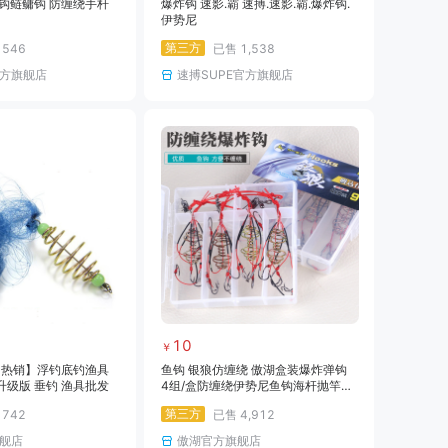
钩鲢鳙钩 防缠绕手杆
爆炸钩 速影.霸 速搏.速影.霸.爆炸钩.
伊势尼
第三方
售
546
已售
1,538
方旗舰店
速搏SUPE官方旗舰店
10
￥
【热销】浮钓底钓渔具
鱼钩 银狼仿缠绕 傲湖盒装爆炸弹钩
级版 垂钓 渔具批发
4组/盒防缠绕伊势尼鱼钩海杆抛竿炸
弹钓鱼钩
第三方
售
742
已售
4,912
舰店
傲湖官方旗舰店