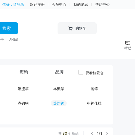
你好，请登录
欢迎注册
会员中心
我的消息
帮助中心
搜索
购物车
神手
刀锋战士 竿
帮助
海钓
品牌
仅看杭云仓
溪流竿
本流竿
抛竿
湖钓钩
爆炸钩
串钩仕挂
黑坑竿II
大物竿
台钓线组
钓箱
台钓竿包
鱼护
共
30
个商品
1
/
1