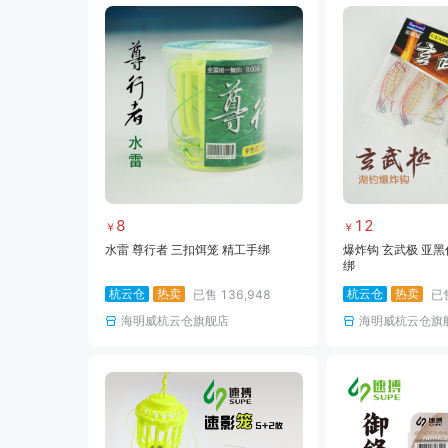
8
12
￥
￥
水雷 尊行者 三扣饵笼 精工手绑
爆炸钩 玄武极 亚黑
绑
杭云仓
热卖
杭云仓
热卖
已售
136,948
已
海明威杭云仓旗舰店
海明威杭云仓旗