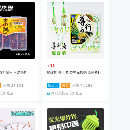
15
￥
 强力刺鱼 不易脱钩
爆炸钩 尊行者 荧光涂层钩 高性价比
杭云仓
热卖
已售
31,801
已售
70,293
仓旗舰店
海明威杭云仓旗舰店