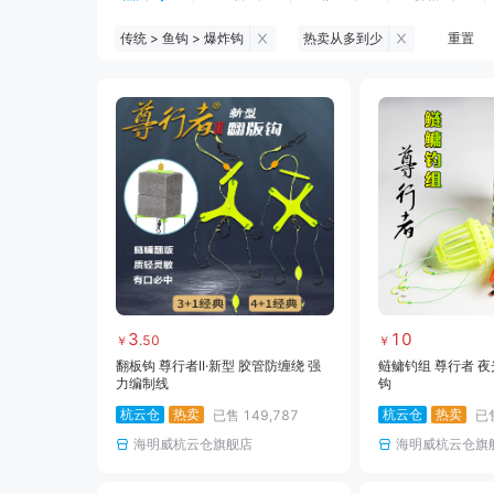
传统 > 鱼钩 > 爆炸钩
热卖从多到少
重置
钓鱼伞
台钓服饰
台钓装备
黑坑浮漂
黑坑配件
黑坑钓灯
黑坑饵料
马口竿
路亚竿
路亚装备
海钓竿
海钓轮
3
10
.
50
￥
￥
翻板钩 尊行者II·新型 胶管防缠绕 强
鲢鳙钓组 尊行者 夜
力编制线
钩
杭云仓
热卖
杭云仓
热卖
已售
149,787
已
海明威杭云仓旗舰店
海明威杭云仓旗