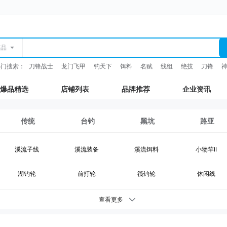
商品
热门搜索：
刀锋战士
龙门飞甲
钓天下
饵料
名赋
线组
绝技
刀锋
爆品精选
店铺列表
品牌推荐
企业资讯
传统
台钓
黑坑
路亚
溪流子线
溪流装备
溪流饵料
小物竿II
湖钓轮
前打轮
筏钓轮
休闲线
湖钓装备
鲫鱼竿
综合竿
台钓竿
查看更多
台钓浮漂
台钓配件
钓灯
抄网支架