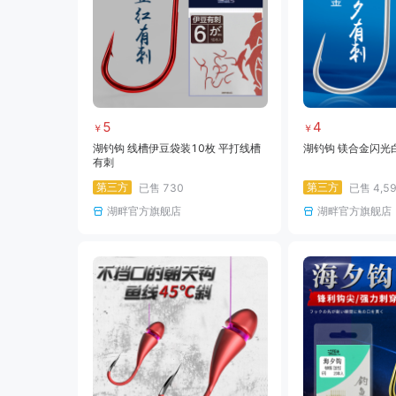
5
4
￥
￥
湖钓钩 线槽伊豆袋装10枚 平打线槽
湖钓钩 镁合金闪光
有刺
第三方
第三方
已售
730
已售
4,5
湖畔官方旗舰店
湖畔官方旗舰店