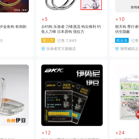
5
10
￥
￥
海夕金鱼钩 有倒刺
台钓钩 乐渔者·刀锋溪流 钩尖锋利 钓
朝天钩 尊行者
鱼人刀锋 日本原钩 强拉力
仿生隐蔽
第三方
杭云仓
70
已售
7,945
已
乐渔者官方旗舰店
海明威杭云
12
24
￥
￥