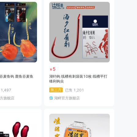
5
￥
谷麦鱼钩 鹿鱼谷麦鱼
湖钓钩 线槽有刺袋装10枚 线槽平打
锋利钩尖
第三方
售
1,497
已售
1,201
方旗舰店
湖畔官方旗舰店