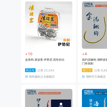
10
4
￥
￥
盒装钩 凌波客·伊势尼 高性价比
筏钓泥鳅钩 湖畔袋
门有倒刺
杭云仓
第三方
已售
22,554
已售
6,9
海明威杭云仓旗舰店
湖畔官方旗舰店