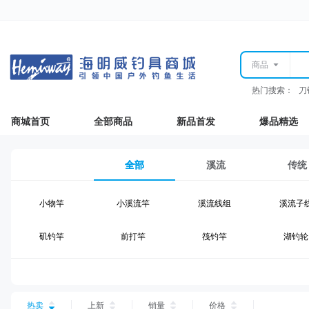
商品
热门搜索：
刀
商城首页
全部商品
新品首发
爆品精选
全部
溪流
传统
小物竿
小溪流竿
溪流线组
溪流子
矶钓竿
前打竿
筏钓竿
湖钓轮
湖钓线组
湖钓配件
钓椅钓台
湖钓装
台钓仕挂
台钓线
台钓钩
台钓浮
热卖
上新
销量
价格