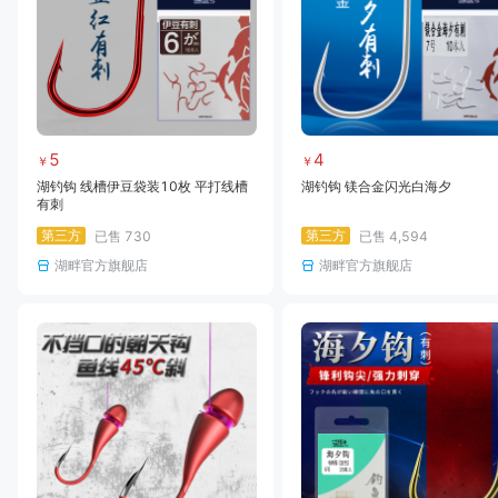
5
4
￥
￥
湖钓钩 线槽伊豆袋装10枚 平打线槽
湖钓钩 镁合金闪光白海夕
有刺
第三方
第三方
已售
730
已售
4,594
湖畔官方旗舰店
湖畔官方旗舰店