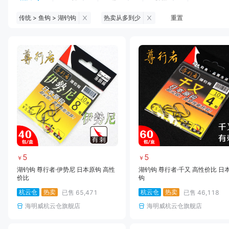
传统 > 鱼钩 > 湖钓钩
热卖从多到少
重置
钓鱼伞
台钓服饰
台钓装备
饵料
黑坑浮漂
黑坑配件
黑坑钓灯
黑坑网
黑坑饵料
马口竿
路亚竿
雷强竿
路亚装备
海钓竿
海钓轮
海钓线
5
5
￥
￥
湖钓钩 尊行者·伊势尼 日本原钩 高性
湖钓钩 尊行者·千又 高性价比 日
价比
钩
杭云仓
热卖
杭云仓
热卖
已售
65,471
已售
46,118
海明威杭云仓旗舰店
海明威杭云仓旗舰店