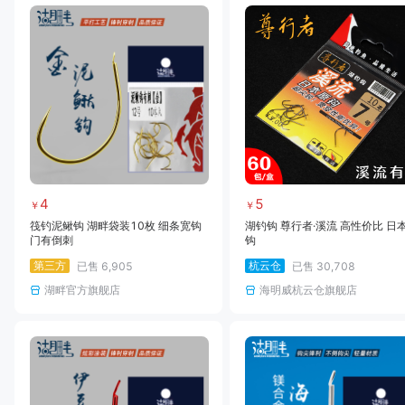
4
5
￥
￥
筏钓泥鳅钩 湖畔袋装10枚 细条宽钩
湖钓钩 尊行者·溪流 高性价比 日
门有倒刺
钩
第三方
杭云仓
已售
6,905
已售
30,708
湖畔官方旗舰店
海明威杭云仓旗舰店