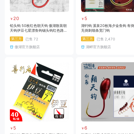
20
5
￥
￥
铅头钩 50枚红色朝天钩 傲湖散装朝
湖钓钩 溪泉20枚海夕金鱼钩 有
天钩伊豆七星漂鱼钩锡头钩红色路亚
无倒刺细条宽门钩
钩海夕丸世日本鱼钩
第三方
第三方
已售
72
已售
2,470
傲湖官方旗舰店
湖畔官方旗舰店
5
6
￥
￥