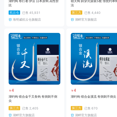
湖钓钩 尊行者·伊豆 日本原钩 高性价
朝天钩 斜穿式袋装5枚 传统钓单
比
法
杭云仓
第三方
已售
45,931
已售
4,440
海明威杭云仓旗舰店
湖畔官方旗舰店
4
4
￥
￥
湖钓钩 镁合金千又鱼钩 有倒刺不倒
湖钓钩 镁合金溪流 有倒刺不倒尖
尖
第三方
第三方
已售
2,405
已售
670
湖畔官方旗舰店
湖畔官方旗舰店