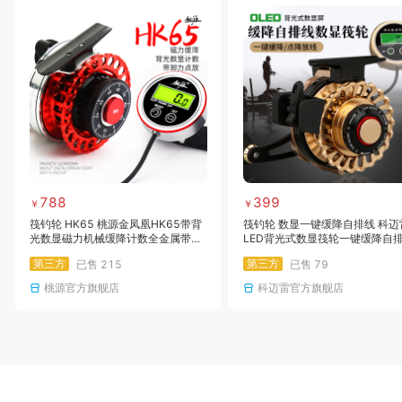
788
399
￥
￥
筏钓轮 HK65 桃源金凤凰HK65带背
筏钓轮 数显一键缓降自排线 科迈
光数显磁力机械缓降计数全金属带点
LED背光式数显筏轮一键缓降自
放筏钓轮
桥钓阀杆轮海钓鱼线轮
第三方
第三方
已售
215
已售
79
桃源官方旗舰店
科迈雷官方旗舰店