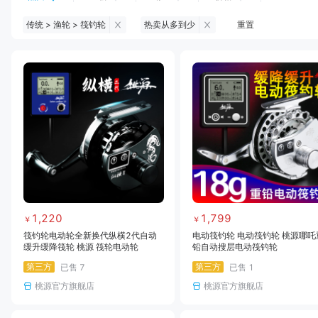
传统 > 渔轮 > 筏钓轮
热卖从多到少
重置
钓鱼伞
台钓服饰
台钓装备
饵料
黑坑浮漂
黑坑配件
黑坑钓灯
黑坑网
黑坑饵料
马口竿
路亚竿
雷强竿
路亚装备
海钓竿
海钓轮
海钓线
1,220
1,799
￥
￥
筏钓轮电动轮全新换代纵横2代自动
电动筏钓轮 电动筏钓轮 桃源哪吒
缓升缓降筏轮 桃源 筏轮电动轮
铅自动搜层电动筏钓轮
第三方
第三方
已售
7
已售
1
桃源官方旗舰店
桃源官方旗舰店