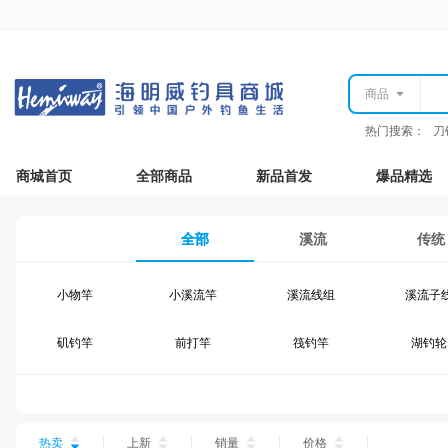
商品
热门搜索：
刀
商城首页
全部商品
新品首发
爆品精选
全部
溪流
传统
小物竿
小溪流竿
溪流线组
溪流子
矶钓竿
前打竿
筏钓竿
湖钓轮
湖钓线组
湖钓配件
钓椅钓台
湖钓装
台钓仕挂
台钓线
台钓钩
台钓浮
热卖
上新
销量
价格