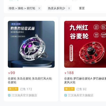
传统 > 渔轮 > 前打轮
热卖从多到少
重置
钓鱼伞
台钓服饰
台钓装备
饵料
黑坑浮漂
黑坑配件
黑坑钓灯
黑坑网
黑坑饵料
马口竿
路亚竿
雷强竿
路亚装备
海钓竿
海钓轮
海钓线
99
188
￥
￥
谷麦轮 东岛谷麦轮 东岛前打风火轮
谷麦轮 梦巴赫谷麦轮A 梦巴赫碳
谷麦轮
麦风火轮
第三方
第三方
已售
172
已售
92
江汉渔具官方旗舰店
江汉渔具官方旗舰店