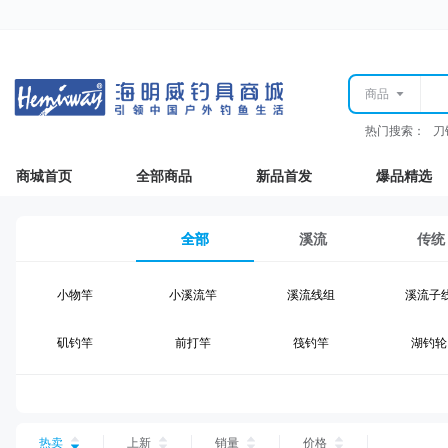
商品
热门搜索：
刀
商城首页
全部商品
新品首发
爆品精选
全部
溪流
传统
小物竿
小溪流竿
溪流线组
溪流子
矶钓竿
前打竿
筏钓竿
湖钓轮
湖钓线组
湖钓配件
钓椅钓台
湖钓装
台钓仕挂
台钓线
台钓钩
台钓浮
热卖
上新
销量
价格