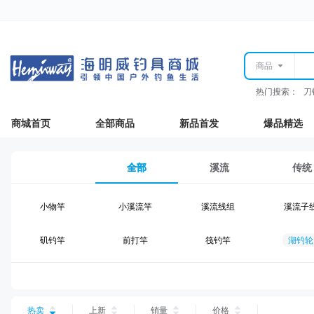
商品
热门搜索：
刀
商城首页
全部商品
新品首发
爆品精选
全部
溪流
传统
小物竿
小溪流竿
溪流线组
溪流子
矶钓竿
前打竿
筏钓竿
湖钓轮
湖钓线组
湖钓配件
钓椅钓台
湖钓装
台钓仕挂
台钓线
台钓钩
台钓浮
热卖
上新
销量
价格