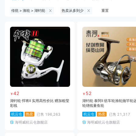
传统 > 渔轮 > 湖钓轮
热卖从多到少
重置
钓鱼伞
台钓服饰
台钓装备
饵料
黑坑浮漂
黑坑配件
黑坑钓灯
黑坑网
黑坑饵料
马口竿
路亚竿
雷强竿
路亚装备
海钓竿
海钓轮
海钓线
42
52
￥
￥
湖钓轮 悍将II 实用高性价比 赠加粗莹
湖钓轮 泰阿II 纺车轮渔轮抛竿轮
彩线
轮绕线量鱼轮
杭云仓
热卖
杭云仓
热卖
已售
196,263
已售
21,317
海明威杭云仓旗舰店
海明威杭云仓旗舰店