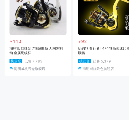
110
92
￥
￥
湖钓轮 幻峰影 7轴超顺畅 无间隙制
矶钓轮 尊行者II 4+1轴高齿速比 
动 金属绕线杯
顺畅
杭云仓
杭云仓
已售
7,785
已售
5,379
海明威杭云仓旗舰店
海明威杭云仓旗舰店