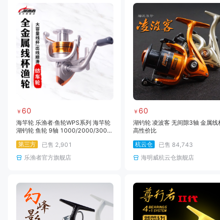
60
60
￥
￥
海竿轮 乐渔者·鱼轮WPS系列 海竿轮
湖钓轮 凌波客 无间隙3轴 金属线
湖钓轮 鱼轮 9轴 1000/2000/300
高性价比
0/4000/5000/6000系列
第三方
杭云仓
已售
2,901
已售
84,743
乐渔者官方旗舰店
海明威杭云仓旗舰店