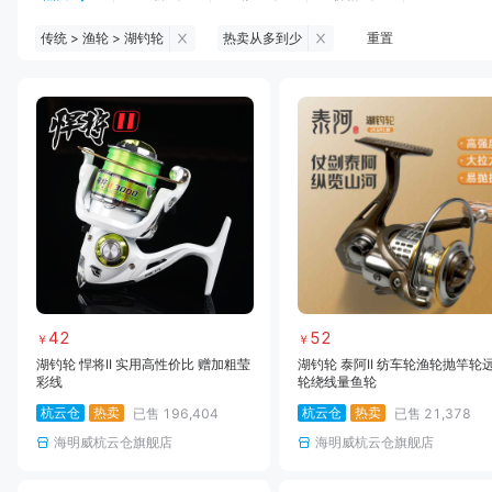
传统 > 渔轮 > 湖钓轮
热卖从多到少
重置
钓鱼伞
台钓服饰
台钓装备
饵料
黑坑浮漂
黑坑配件
黑坑钓灯
黑坑网
黑坑饵料
马口竿
路亚竿
雷强竿
路亚装备
海钓竿
海钓轮
海钓线
42
52
￥
￥
湖钓轮 悍将II 实用高性价比 赠加粗莹
湖钓轮 泰阿II 纺车轮渔轮抛竿轮
彩线
轮绕线量鱼轮
杭云仓
热卖
杭云仓
热卖
已售
196,404
已售
21,378
海明威杭云仓旗舰店
海明威杭云仓旗舰店