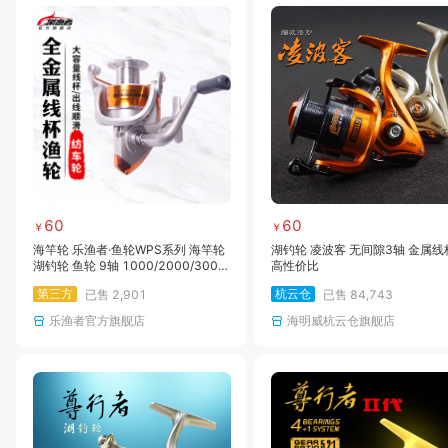
60
60
￥
￥
海竿轮 乐渔者·鱼轮WPS系列 海竿轮
湖钓轮 凌波客 无间隙3轴 金属线
湖钓轮 鱼轮 9轴 1000/2000/300
高性价比
0/4000/5000/6000系列
第三方
杭云仓
已售
2,901
已售
84,743
乐渔者官方旗舰店
海明威杭云仓旗舰店