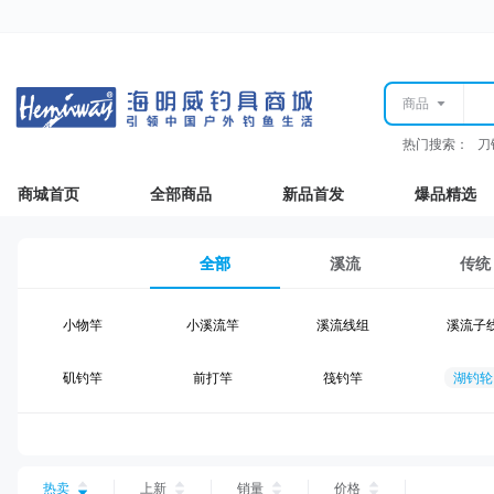
商品
热门搜索：
刀
商城首页
全部商品
新品首发
爆品精选
全部
溪流
传统
小物竿
小溪流竿
溪流线组
溪流子
矶钓竿
前打竿
筏钓竿
湖钓轮
湖钓线组
湖钓配件
钓椅钓台
湖钓装
台钓仕挂
台钓线
台钓钩
台钓浮
热卖
上新
销量
价格