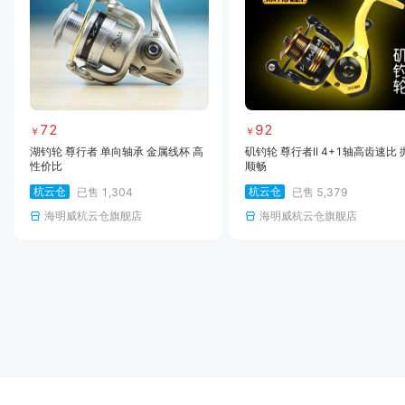
72
92
￥
￥
湖钓轮 尊行者 单向轴承 金属线杯 高
矶钓轮 尊行者II 4+1轴高齿速比 
性价比
顺畅
杭云仓
杭云仓
已售
1,304
已售
5,379
海明威杭云仓旗舰店
海明威杭云仓旗舰店