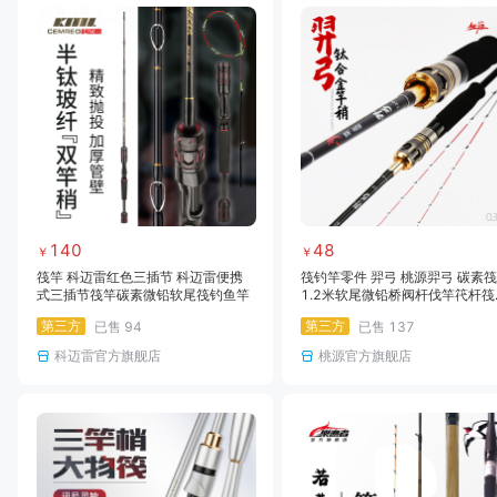
140
48
￥
￥
筏竿 科迈雷红色三插节 科迈雷便携
筏钓竿零件 羿弓 桃源羿弓 碳素
式三插节筏竿碳素微铅软尾筏钓鱼竿
1.2米软尾微铅桥阀杆伐竿笩杆筏
竿全套套装
第三方
第三方
已售
94
已售
137
科迈雷官方旗舰店
桃源官方旗舰店