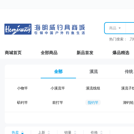
商品
热门搜索：
刀
商城首页
全部商品
新品首发
爆品精选
全部
溪流
传统
小物竿
小溪流竿
溪流线组
溪流子
矶钓竿
前打竿
筏钓竿
湖钓轮
湖钓线组
湖钓配件
钓椅钓台
湖钓装
台钓仕挂
台钓线
台钓钩
台钓浮
热卖
上新
销量
价格