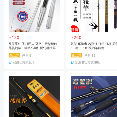
120
260
￥
￥
筏竿零件 飞筏匠人 冠路白棍微铅软
筏竿 乐渔者·若燕筏 筏竿 筏杆 若
尾筏钓竿三竿稍小阀杆桥钓桥筏竿船
1.3米 1.5米 筏钓竿特价
筏竿海筏竿套装 筏钓竿伐竿单竿阀竿
第三方
第三方
已售
9
已售
16
阀杆伐竿笩杆笩竿钓鱼竿阀杆伐竿软
尾筏杆碳素筏钓竿鱼杆渔竿渔杆鱼竿
冠路官方旗舰店
乐渔者官方旗舰店
筏竿微铅软尾钓鱼竿钓鱼杆