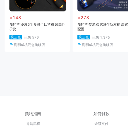
148
278
￥
￥
筏钓竿 凌波客II 多彩半钛竿梢 超高性
筏钓竿 梦渔樵 碳纤半钛双梢 高
价比
配置
杭云仓
杭云仓
已售
576
已售
1,375
海明威杭云仓旗舰店
海明威杭云仓旗舰店
购物指南
如何付款
导购流程
余额支付