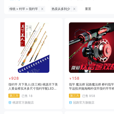
传统 > 钓竿 > 筏钓竿
热卖从多到少
重置
钓鱼伞
台钓服饰
台钓装备
饵料
黑坑浮漂
黑坑配件
黑坑钓灯
黑坑网
黑坑饵料
马口竿
路亚竿
雷强竿
路亚装备
海钓竿
海钓轮
海钓线
928
158
￥
￥
筏钓竿 月下美人(含三稍) 桃源月下美
筏竿 魔法师 冠路魔法师 桥钓筏
人黄金樟实木多尺寸筏钓竿配LED夜
竿远投岸抛海阀杆伐竿筏钓竿竿
光玻纤半钛竿稍阀钓
套套装 筏钓竿伐竿单竿阀竿阀杆
第三方
第三方
已售
18
已售
958
笩杆笩竿钓鱼竿阀杆伐竿软尾筏
素筏钓竿鱼杆渔竿渔杆鱼竿筏竿
桃源官方旗舰店
冠路官方旗舰店
软尾钓鱼竿钓鱼杆