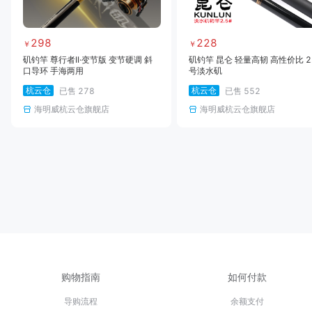
298
228
￥
￥
矶钓竿 尊行者II·变节版 变节硬调 斜
矶钓竿 昆仑 轻量高韧 高性价比 2
口导环 手海两用
号淡水矶
杭云仓
杭云仓
已售
278
已售
552
海明威杭云仓旗舰店
海明威杭云仓旗舰店
购物指南
如何付款
导购流程
余额支付