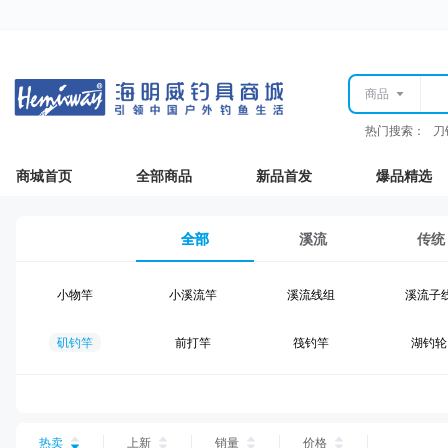
商品
热门搜索：
刀
商城首页
全部商品
新品首发
爆品精选
全部
溪流
传统
小物竿
小溪流竿
溪流线组
溪流子
矶钓竿
前打竿
筏钓竿
湖钓轮
湖钓线组
湖钓配件
钓椅钓台
湖钓装
台钓仕挂
台钓线
台钓钩
台钓浮
热卖
上新
销量
价格