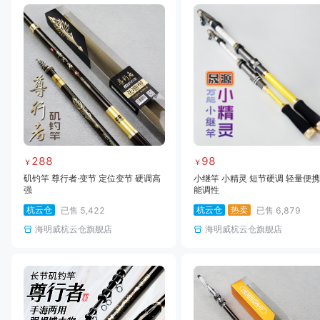
288
98
￥
￥
矶钓竿 尊行者·变节 定位变节 硬调高
小继竿 小精灵 短节硬调 轻量便携
强
能调性
杭云仓
杭云仓
热卖
已售
5,422
已售
6,879
海明威杭云仓旗舰店
海明威杭云仓旗舰店