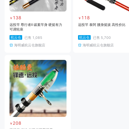
138
118
￥
￥
远投竿 尊行者II 碳素竿身 硬挺有力
远投竿 泰阿 腰身挺拔 高性价比
可调轮座
杭云仓
杭云仓
已售
1,085
已售
5,700
海明威杭云仓旗舰店
海明威杭云仓旗舰店
208
￥