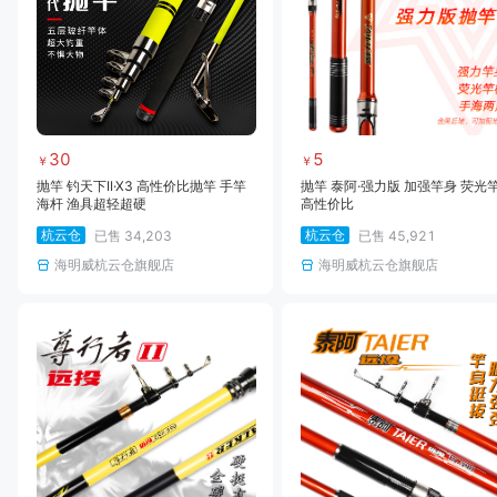
30
5
￥
￥
抛竿 钓天下II·X3 高性价比抛竿 手竿
抛竿 泰阿·强力版 加强竿身 荧光
海杆 渔具超轻超硬
高性价比
杭云仓
杭云仓
已售
34,203
已售
45,921
海明威杭云仓旗舰店
海明威杭云仓旗舰店