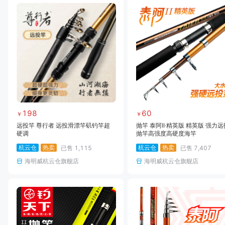
198
60
￥
￥
远投竿 尊行者 远投滑漂竿矶钓竿超
抛竿 泰阿II·精英版 精英版 强力远
硬调
抛竿高强度高硬度海竿
杭云仓
热卖
杭云仓
热卖
已售
1,115
已售
7,407
海明威杭云仓旗舰店
海明威杭云仓旗舰店