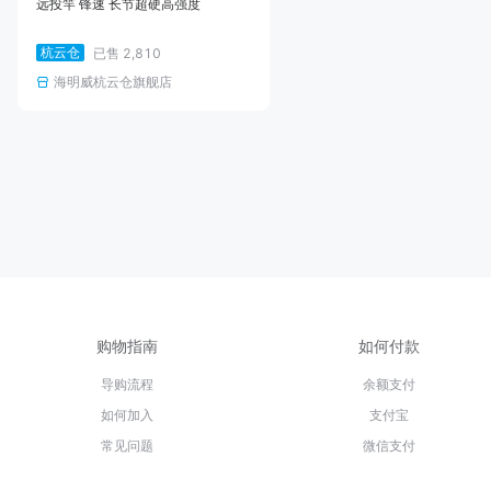
远投竿 锋速 长节超硬高强度
杭云仓
已售
2,810
海明威杭云仓旗舰店
购物指南
如何付款
导购流程
余额支付
如何加入
支付宝
常见问题
微信支付