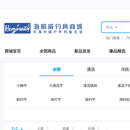
商品
热门搜索：
刀
商城首页
全部商品
新品首发
爆品精选
全部
溪流
传统
小物竿
小溪流竿
溪流线组
溪流子
矶钓竿
前打竿
筏钓竿
湖钓轮
湖钓线组
湖钓配件
钓椅钓台
湖钓装
台钓仕挂
台钓线
台钓钩
台钓浮
热卖
上新
销量
价格