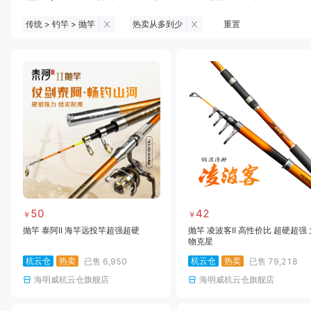
传统 > 钓竿 > 抛竿
热卖从多到少
重置
钓鱼伞
台钓服饰
台钓装备
饵料
黑坑浮漂
黑坑配件
黑坑钓灯
黑坑网
黑坑饵料
马口竿
路亚竿
雷强竿
路亚装备
海钓竿
海钓轮
海钓线
50
42
￥
￥
抛竿 泰阿II 海竿远投竿超强超硬
抛竿 凌波客II 高性价比 超硬超强 
物克星
杭云仓
热卖
杭云仓
热卖
已售
6,950
已售
79,218
海明威杭云仓旗舰店
海明威杭云仓旗舰店