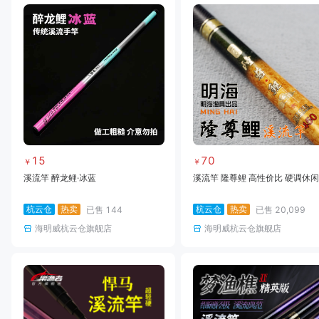
15
70
￥
￥
溪流竿 醉龙鲤·冰蓝
溪流竿 隆尊鲤 高性价比 硬调休闲
杭云仓
热卖
杭云仓
热卖
已售
144
已售
20,099
海明威杭云仓旗舰店
海明威杭云仓旗舰店