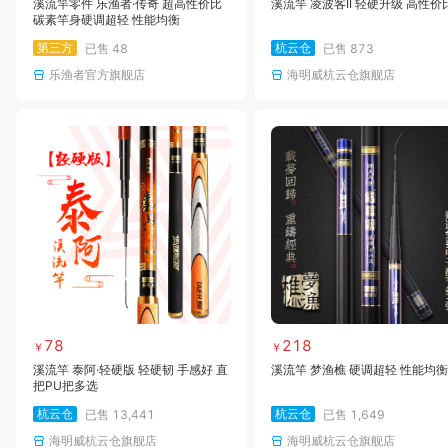
溪流竿零件 乐渔者·传奇 超高性价比
溪流竿 凌波客II 轻硬升级 高性价
碳素竿身硬调超轻 性能均衡
第三方
杭云仓
已售
48
已售
873
乐渔者官方旗舰店
海明威杭云仓旗舰店
78
218
￥
￥
溪流竿 泰阿·轻硬版 轻硬韧 手感好 直
溪流竿 梦渔樵 硬调超轻 性能均衡
把PU把多选
杭云仓
杭云仓
已售
13,441
已售
1,649
海明威杭云仓旗舰店
海明威杭云仓旗舰店