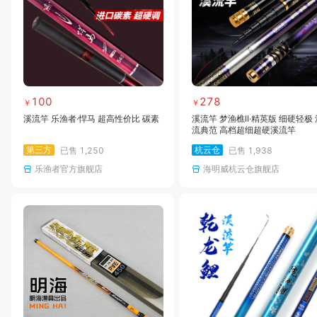
100
278
￥
￥
溪流竿 乐渔者·悍马 超高性价比 碳素
溪流竿 梦渔樵II·精英版 细硬轻极 
流典范 高档超细超硬溪流竿
第三方
杭云仓
已售
1,250
已售
1,938
乐渔者官方旗舰店
海明威杭云仓旗舰店