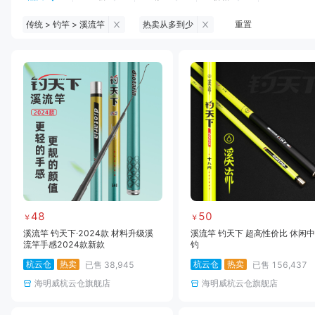
传统 > 钓竿 > 溪流竿
热卖从多到少
重置
钓鱼伞
台钓服饰
台钓装备
饵料
黑坑浮漂
黑坑配件
黑坑钓灯
黑坑网
黑坑饵料
马口竿
路亚竿
雷强竿
路亚装备
海钓竿
海钓轮
海钓线
48
50
￥
￥
溪流竿 钓天下·2024款 材料升级溪
溪流竿 钓天下 超高性价比 休闲
流竿手感2024款新款
钓
杭云仓
热卖
杭云仓
热卖
已售
38,945
已售
156,437
海明威杭云仓旗舰店
海明威杭云仓旗舰店