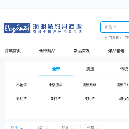
商品
热门搜索：
刀
商城首页
全部商品
新品首发
爆品精选
全部
溪流
传统
小物竿
小溪流竿
溪流线组
溪流子
矶钓竿
前打竿
筏钓竿
湖钓轮
湖钓线组
湖钓配件
钓椅钓台
湖钓装
台钓仕挂
台钓线
台钓钩
台钓浮
热卖
上新
销量
价格