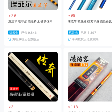
79
98
￥
￥
溪流竿 埃菲尔 高性价比 硬调休闲
溪流竿 乾龙鲤 碳素竿身 高性价比
杭云仓
杭云仓
已售
9,846
已售
6,397
海明威杭云仓旗舰店
海明威杭云仓旗舰店
3
118
￥
￥