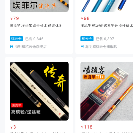
79
98
￥
￥
溪流竿 埃菲尔 高性价比 硬调休闲
溪流竿 乾龙鲤 碳素竿身 高性价比
杭云仓
杭云仓
已售
9,846
已售
6,397
海明威杭云仓旗舰店
海明威杭云仓旗舰店
3
118
￥
￥