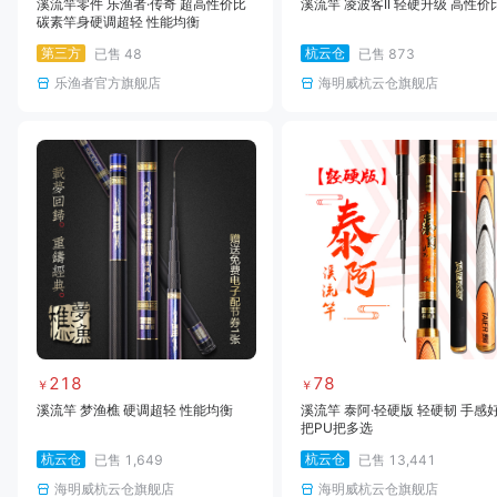
溪流竿零件 乐渔者·传奇 超高性价比
溪流竿 凌波客II 轻硬升级 高性价
碳素竿身硬调超轻 性能均衡
第三方
杭云仓
已售
48
已售
873
乐渔者官方旗舰店
海明威杭云仓旗舰店
218
78
￥
￥
溪流竿 梦渔樵 硬调超轻 性能均衡
溪流竿 泰阿·轻硬版 轻硬韧 手感好 
把PU把多选
杭云仓
杭云仓
已售
1,649
已售
13,441
海明威杭云仓旗舰店
海明威杭云仓旗舰店