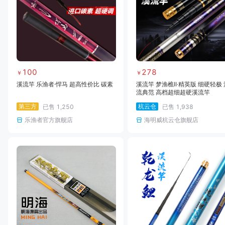
100
278
￥
￥
溪流竿 乐渔者·悍马 超高性价比 碳素
溪流竿 梦渔樵II·精英版 细硬轻极 
流典范 高档超细超硬溪流竿
第三方
杭云仓
已售
1,250
已售
1,938
乐渔者官方旗舰店
海明威杭云仓旗舰店