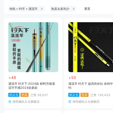
传统 > 钓竿 > 溪流竿
热卖从多到少
重置
钓鱼伞
台钓服饰
台钓装备
饵料
黑坑浮漂
黑坑配件
黑坑钓灯
黑坑网
黑坑饵料
马口竿
路亚竿
雷强竿
路亚装备
海钓竿
海钓轮
海钓线
48
50
￥
￥
溪流竿 钓天下·2024款 材料升级溪
溪流竿 钓天下 超高性价比 休闲
流竿手感2024款新款
钓
杭云仓
热卖
杭云仓
热卖
已售
38,937
已售
156,433
海明威杭云仓旗舰店
海明威杭云仓旗舰店