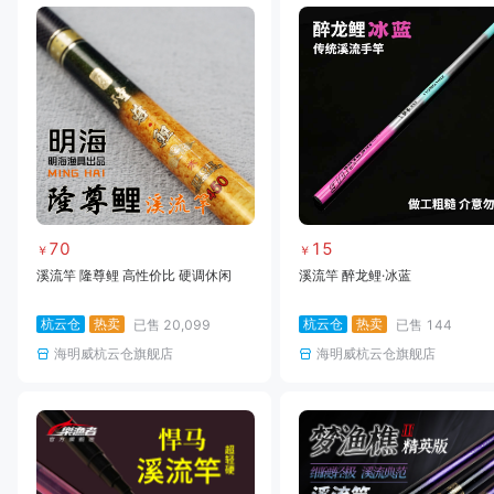
70
15
￥
￥
溪流竿 隆尊鲤 高性价比 硬调休闲
溪流竿 醉龙鲤·冰蓝
杭云仓
热卖
杭云仓
热卖
已售
20,099
已售
144
海明威杭云仓旗舰店
海明威杭云仓旗舰店