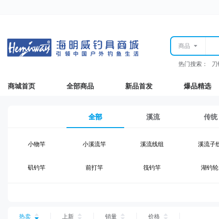
商品
热门搜索：
刀
商城首页
全部商品
新品首发
爆品精选
全部
溪流
传统
小物竿
小溪流竿
溪流线组
溪流子
矶钓竿
前打竿
筏钓竿
湖钓轮
湖钓线组
湖钓配件
钓椅钓台
湖钓装
台钓仕挂
台钓线
台钓钩
台钓浮
热卖
上新
销量
价格