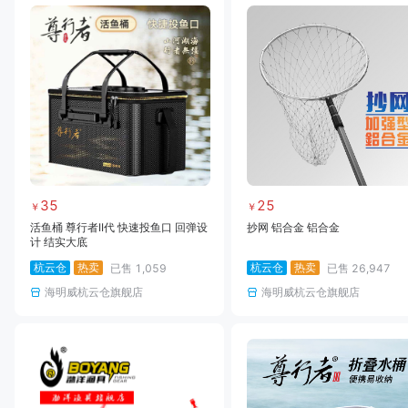
35
25
￥
￥
活鱼桶 尊行者II代 快速投鱼口 回弹设
抄网 铝合金 铝合金
计 结实大底
杭云仓
热卖
杭云仓
热卖
已售
1,059
已售
26,947
海明威杭云仓旗舰店
海明威杭云仓旗舰店