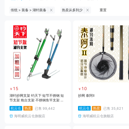
传统 > 装备 > 湖钓装备
热卖从多到少
重置
钓鱼伞
台钓服饰
台钓装备
饵料
黑坑浮漂
黑坑配件
黑坑钓灯
黑坑网
黑坑饵料
马口竿
路亚竿
雷强竿
路亚装备
海钓竿
海钓轮
海钓线
15
10
￥
￥
湖钓抄网支架 钓天下·短节不锈钢 短
抄网 泰阿II
节支架 炮台支架 不锈钢鱼竿支架 地
插渔具钓鱼架 钓鱼竿支撑架 高性价
杭云仓
热卖
杭云仓
热卖
已售
99,442
已售
35,621
比 加粗支架 多功能支架
海明威杭云仓旗舰店
海明威杭云仓旗舰店