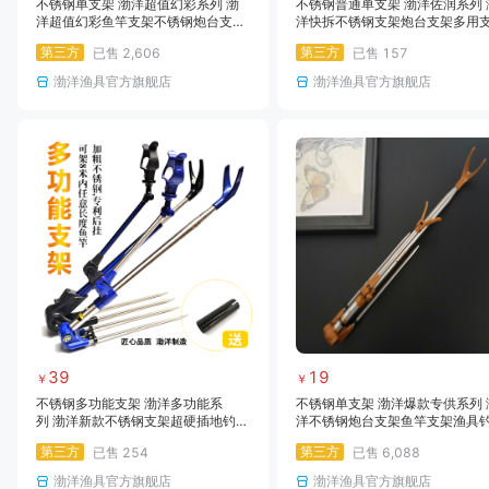
不锈钢单支架 渤洋超值幻彩系列 渤
不锈钢普通单支架 渤洋佐润系列 
洋超值幻彩鱼竿支架不锈钢炮台支架
洋快拆不锈钢支架炮台支架多用
地插炮台支架钓箱钓椅竿架渔具用品
插地钓箱两用鱼竿支架
第三方
第三方
已售
2,606
已售
157
渤洋渔具官方旗舰店
渤洋渔具官方旗舰店
39
19
￥
￥
不锈钢多功能支架 渤洋多功能系
不锈钢单支架 渤洋爆款专供系列 
列 渤洋新款不锈钢支架超硬插地钓箱
洋不锈钢炮台支架鱼竿支架渔具
两用户外钓鱼竿支架炮台架杆
杆架带地插架杆钓箱台钓支架
第三方
第三方
已售
254
已售
6,088
渤洋渔具官方旗舰店
渤洋渔具官方旗舰店