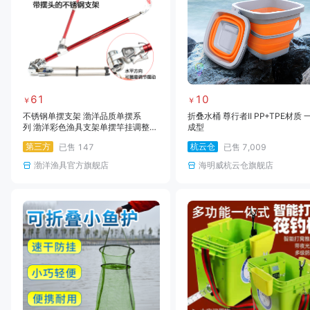
61
10
￥
￥
不锈钢单摆支架 渤洋品质单摆系
折叠水桶 尊行者II PP+TPE材质 
列 渤洋彩色渔具支架单摆竿挂调整角
成型
度支架两用支架鱼竿支架
第三方
杭云仓
已售
147
已售
7,009
渤洋渔具官方旗舰店
海明威杭云仓旗舰店