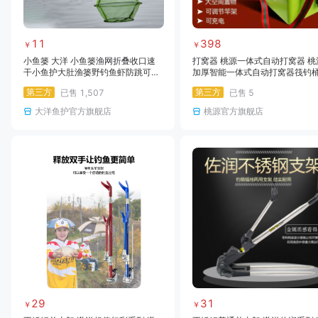
11
398
￥
￥
小鱼篓 大洋 小鱼篓渔网折叠收口速
打窝器 桃源一体式自动打窝器 桃
干小鱼护大肚渔篓野钓鱼虾防跳可折
加厚智能一体式自动打窝器筏钓
叠小鱼护
第三方
第三方
已售
1,507
已售
5
大洋鱼护官方旗舰店
桃源官方旗舰店
29
31
￥
￥