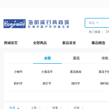
商品
热门搜索：
刀
商城首页
全部商品
新品首发
爆品精选
全部
溪流
传统
小物竿
小溪流竿
溪流线组
溪流子
矶钓竿
前打竿
筏钓竿
湖钓轮
湖钓线组
湖钓配件
钓椅钓台
湖钓装
台钓仕挂
台钓线
台钓钩
台钓浮
热卖
上新
销量
价格