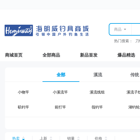
商品
热门搜索：
刀
商城首页
全部商品
新品首发
爆品精选
全部
溪流
传统
小物竿
小溪流竿
溪流线组
溪流子
矶钓竿
前打竿
筏钓竿
湖钓轮
湖钓线组
湖钓配件
钓椅钓台
湖钓装
台钓仕挂
台钓线
台钓钩
台钓浮
热卖
上新
销量
价格