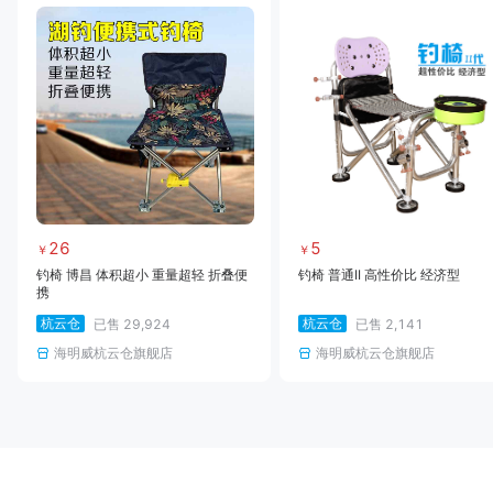
26
5
￥
￥
钓椅 博昌 体积超小 重量超轻 折叠便
钓椅 普通II 高性价比 经济型
携
杭云仓
杭云仓
已售
29,924
已售
2,141
海明威杭云仓旗舰店
海明威杭云仓旗舰店