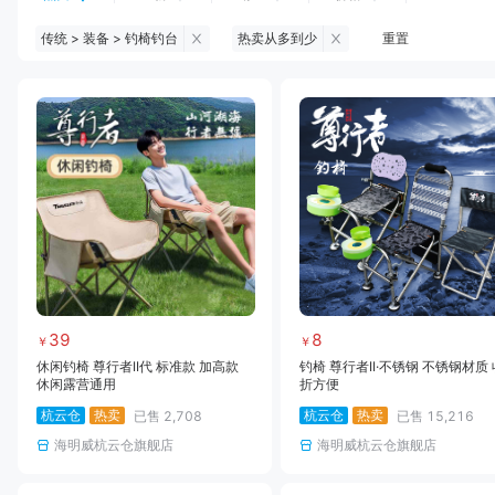
传统 > 装备 > 钓椅钓台
热卖从多到少
重置
钓鱼伞
台钓服饰
台钓装备
饵料
黑坑浮漂
黑坑配件
黑坑钓灯
黑坑网
黑坑饵料
马口竿
路亚竿
雷强竿
路亚装备
海钓竿
海钓轮
海钓线
39
8
￥
￥
休闲钓椅 尊行者II代 标准款 加高款
钓椅 尊行者II·不锈钢 不锈钢材质 
休闲露营通用
折方便
杭云仓
热卖
杭云仓
热卖
已售
2,708
已售
15,216
海明威杭云仓旗舰店
海明威杭云仓旗舰店