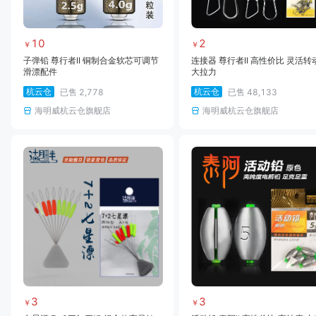
10
2
￥
￥
子弹铅 尊行者II 铜制合金软芯可调节
连接器 尊行者II 高性价比 灵活转
滑漂配件
大拉力
杭云仓
杭云仓
已售
2,778
已售
48,133
海明威杭云仓旗舰店
海明威杭云仓旗舰店
3
3
￥
￥