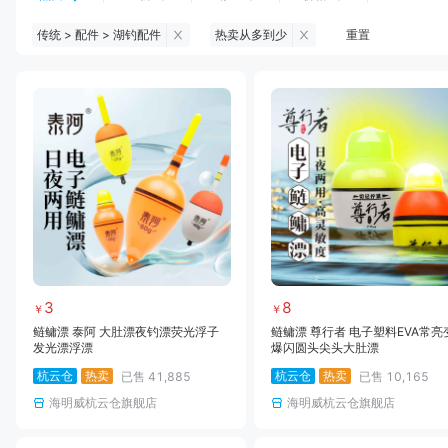
传统 > 配件 > 湖钓配件
热卖从多到少
重置
钓鱼伞
台钓服饰
台钓装备
饵料
黑坑浮漂
黑坑配件
黑坑钓灯
黑坑网
黑坑饵料
马口竿
路亚竿
雷强竿
路亚装备
海钓竿
海钓轮
海钓线
3
8
￥
￥
鲢鳙漂 泰阿 大肚漂夜钓漂荧光浮子
鲢鳙漂 尊行者 电子塑料EVA常亮
发光漂浮漂
爆闪圆头尖头大肚漂
杭云仓
热卖
杭云仓
热卖
已售
41,885
已售
10,165
海明威杭云仓旗舰店
海明威杭云仓旗舰店