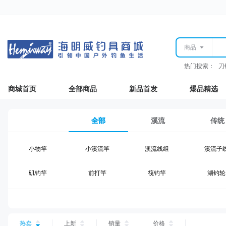
商品
热门搜索：
刀
商城首页
全部商品
新品首发
爆品精选
全部
溪流
传统
小物竿
小溪流竿
溪流线组
溪流子
矶钓竿
前打竿
筏钓竿
湖钓轮
湖钓线组
湖钓配件
钓椅钓台
湖钓装
台钓仕挂
台钓线
台钓钩
台钓浮
热卖
上新
销量
价格