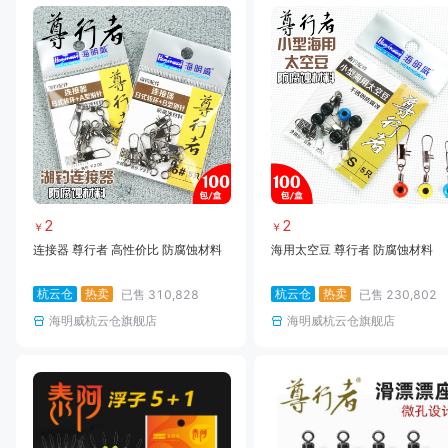
2
2
￥
￥
连接器 尊行者 高性价比 防腐蚀材料
海用太空豆 尊行者 防腐蚀材料
杭云仓
热卖
杭云仓
热卖
已售
310,828
已售
230,802
海明威杭云仓旗舰店
海明威杭云仓旗舰店