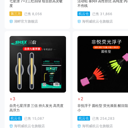
七星漂 7+2三红四绿 组合款高灵敏
活动铅 泰阿II 高性价比 高纯度 内
度
不伤线
第三方
杭云仓
已售
8,056
已售
31,866
湖畔官方旗舰店
海明威杭云仓旗舰店
3
2
￥
￥
自亮七星浮漂 三信 持久发光 高亮度
非悦浮子 圆柱型 荧光漆面 醒目
高浮力
小
杭云仓
杭云仓
已售
15,087
已售
254,283
海明威杭云仓旗舰店
海明威杭云仓旗舰店