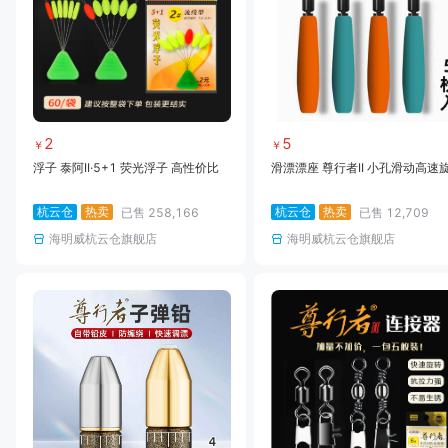
2
5
￥
￥
浮子 泰阿II·5+1 荧光浮子 高性价比
滑漂漂座 尊行者II 小孔滑动高速
杭云仓
热卖
杭云仓
热卖
已售
258,166
已售
12,709
海明威杭云仓旗舰店
海明威杭云仓旗舰店