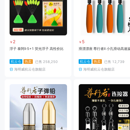
2
5
￥
￥
浮子 泰阿II·5+1 荧光浮子 高性价比
滑漂漂座 尊行者II 小孔滑动高速
杭云仓
热卖
杭云仓
热卖
已售
258,250
已售
12,739
海明威杭云仓旗舰店
海明威杭云仓旗舰店