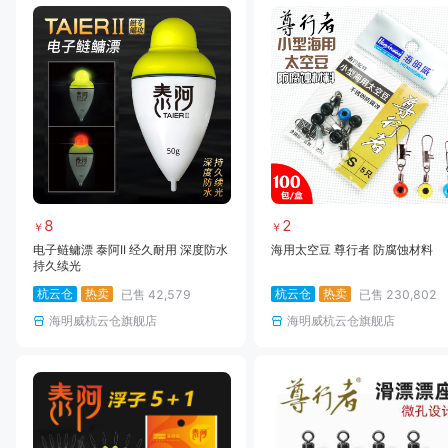
8
2
￥
￥
电子鲢鳙漂 泰阿II 经久耐用 深度防水
海用太空豆 尊行者 防腐蚀材料
持久续光
杭云仓
热卖
杭云仓
热卖
已售
42,579
已售
230,802
海明威杭云仓旗舰店
海明威杭云仓旗舰店