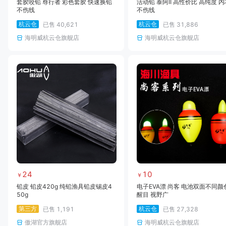
套胶咬铅 尊行者 彩色套胶 快速换铅
活动铅 泰阿II 高性价比 高纯度 内
不伤线
不伤线
杭云仓
杭云仓
已售
40,621
已售
31,886
海明威杭云仓旗舰店
海明威杭云仓旗舰店
24
10
￥
￥
铅皮 铅皮420g 纯铅渔具铅皮锡皮4
电子EVA漂 尚客 电池双面不同颜
50g
醒目 视野广
第三方
杭云仓
已售
1,191
已售
27,328
傲湖官方旗舰店
海明威杭云仓旗舰店