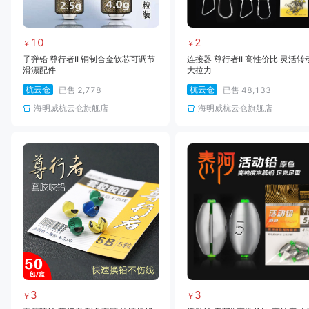
10
2
￥
￥
子弹铅 尊行者II 铜制合金软芯可调节
连接器 尊行者II 高性价比 灵活转
滑漂配件
大拉力
杭云仓
杭云仓
已售
2,778
已售
48,133
海明威杭云仓旗舰店
海明威杭云仓旗舰店
3
3
￥
￥