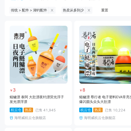
传统 > 配件 > 湖钓配件
热卖从多到少
重置
钓鱼伞
台钓服饰
台钓装备
饵料
黑坑浮漂
黑坑配件
黑坑钓灯
黑坑网
黑坑饵料
马口竿
路亚竿
雷强竿
路亚装备
海钓竿
海钓轮
海钓线
3
8
￥
￥
鲢鳙漂 泰阿 大肚漂夜钓漂荧光浮子
鲢鳙漂 尊行者 电子塑料EVA常亮
发光漂浮漂
爆闪圆头尖头大肚漂
杭云仓
热卖
杭云仓
热卖
已售
41,945
已售
10,224
海明威杭云仓旗舰店
海明威杭云仓旗舰店