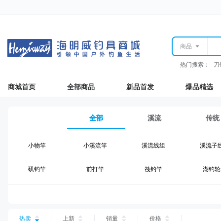
商品
热门搜索：
刀
商城首页
全部商品
新品首发
爆品精选
全部
溪流
传统
小物竿
小溪流竿
溪流线组
溪流子
矶钓竿
前打竿
筏钓竿
湖钓轮
湖钓线组
湖钓配件
钓椅钓台
湖钓装
台钓仕挂
台钓线
台钓钩
台钓浮
热卖
上新
销量
价格